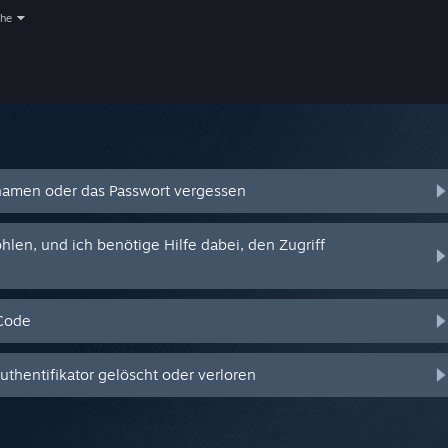
che
amen oder das Passwort vergessen
en, und ich benötige Hilfe dabei, den Zugriff
-Code
hentifikator gelöscht oder verloren