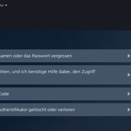
che
amen oder das Passwort vergessen
en, und ich benötige Hilfe dabei, den Zugriff
-Code
hentifikator gelöscht oder verloren