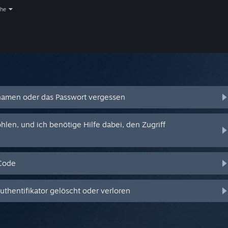
che
amen oder das Passwort vergessen
en, und ich benötige Hilfe dabei, den Zugriff
-Code
hentifikator gelöscht oder verloren