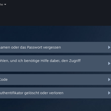
che
amen oder das Passwort vergessen
en, und ich benötige Hilfe dabei, den Zugriff
-Code
hentifikator gelöscht oder verloren