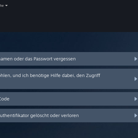
che
amen oder das Passwort vergessen
en, und ich benötige Hilfe dabei, den Zugriff
-Code
hentifikator gelöscht oder verloren