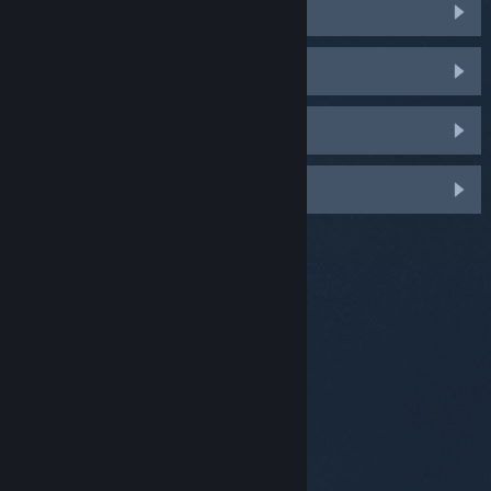
Valve Index
HTC Vive & Vive Pro
Oculus Rift
Windows Mixed Reality
© Valve Corporation. Alle Rechte vorbehalten. Alle
Marken sind Eigentum ihrer jeweiligen Besitzer in den
USA und anderen Ländern.
Datenschutzrichtlinien
|
Rechtliches
|
Barrierefreiheit
|
Steam-
Nutzungsvertrag
|
Rückerstattungen
|
Cookies