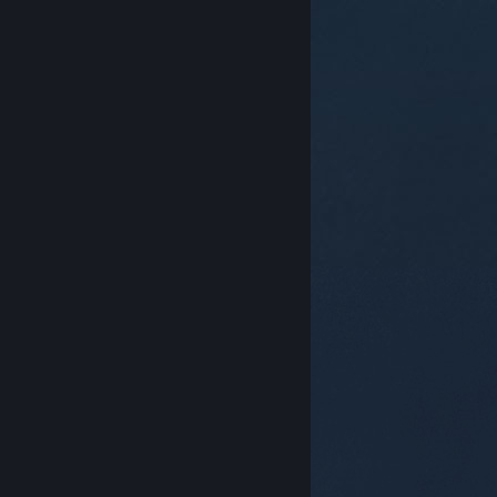
© Valve Corporation. Alle Rechte vorbehalten. Alle
Marken sind Eigentum ihrer jeweiligen Besitzer in den
USA und anderen Ländern.
Datenschutzrichtlinien
|
Rechtliches
|
Barrierefreiheit
|
Steam-
Nutzungsvertrag
|
Rückerstattungen
|
Cookies