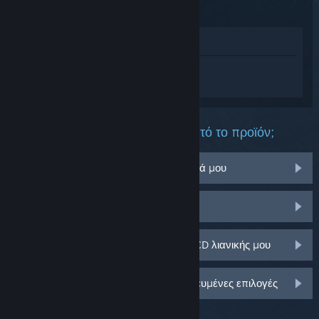
Προβολή στο Κατάστημα
Συνδεθείτε
για να λάβετε προσωπική
βοήθεια για το The Paddy Field.
Τι πρόβλημα αντιμετωπίζετε με αυτό το προϊόν;
Δεν λειτουργεί στο λειτουργικό σύστημά μου
Δεν υπάρχει στη Συλλογή μου
Αντιμετωπίζω πρόβλημα με το κλειδί CD λιανικής μου
Συνδεθείτε για περισσότερες εξατομικευμένες επιλογές