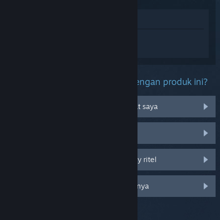
Lihat di Toko
Login
untuk mendapatkan bantuan
terkait The Paddy Field.
Kendala apa yang kamu alami dengan produk ini?
Tidak bisa dimainkan di OS perangkat saya
Tidak ada di perpustakaan saya
Saya mengalami kendala pada CD key ritel
Login untuk melihat opsi khusus lainnya