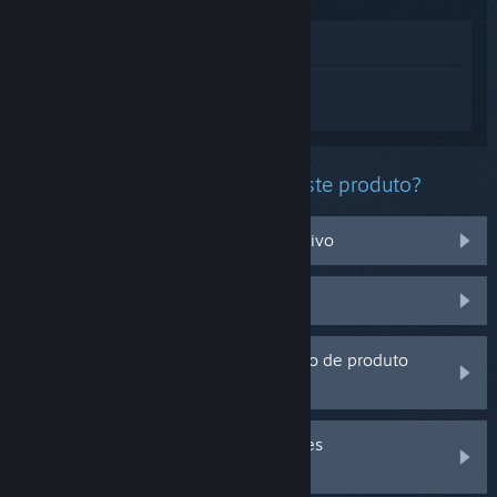
Ver na loja
Inicia sessão
para obteres ajuda
personalizada com o The Paddy Field.
Que problema estás a ter com este produto?
Não funciona no meu sistema operativo
Não está na minha biblioteca
Estou a ter problemas com um código de produto
que adquiri fora do Steam
Inicia a sessão para veres mais opções
personalizadas