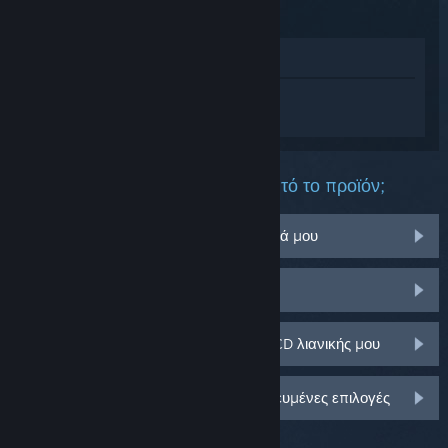
Προβολή στο Κατάστημα
Συνδεθείτε
για να λάβετε προσωπική
βοήθεια για το Angels Fall First.
Τι πρόβλημα αντιμετωπίζετε με αυτό το προϊόν;
Δεν λειτουργεί στο λειτουργικό σύστημά μου
Δεν υπάρχει στη Συλλογή μου
Αντιμετωπίζω πρόβλημα με το κλειδί CD λιανικής μου
Συνδεθείτε για περισσότερες εξατομικευμένες επιλογές