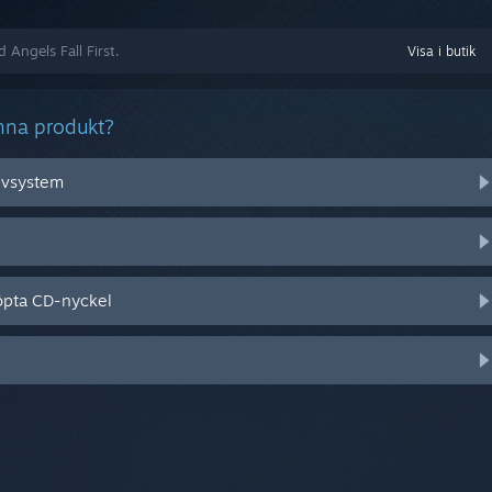
 Angels Fall First.
Visa i butik
nna produkt?
tivsystem
öpta CD-nyckel