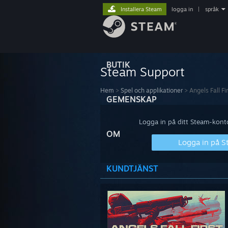
Installera Steam
logga in
|
språk
BUTIK
Steam Support
Hem
>
Spel och applikationer
>
Angels Fall Fir
GEMENSKAP
Logga in på ditt Steam-konto 
OM
Logga in på 
KUNDTJÄNST