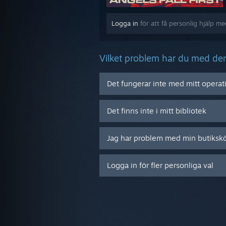
Logga in
för att få personlig hjälp med
Vilket problem har du med de
Det fungerar inte med mitt opera
Det finns inte i mitt bibliotek
Jag har problem med min butiksk
Logga in för fler personliga val