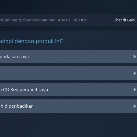
uan yang diperibadikan bagi Angels Fall First.
Lihat di Gedu
dapi dengan produk ini?
endalian saya
 CD Key peruncit saya
ih diperibadikan