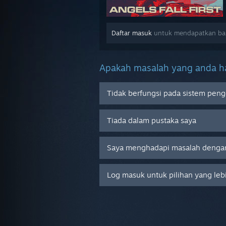
Daftar masuk
untuk mendapatkan bant
Apakah masalah yang anda ha
Tidak berfungsi pada sistem peng
Tiada dalam pustaka saya
Saya menghadapi masalah dengan
Log masuk untuk pilihan yang leb