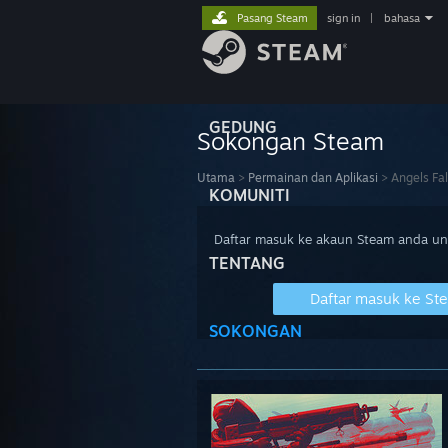
Pasang Steam
sign in
|
bahasa
GEDUNG
Sokongan Steam
Utama
>
Permainan dan Aplikasi
>
Angels Fall
KOMUNITI
Daftar masuk ke akaun Steam anda u
TENTANG
Daftar masuk ke St
SOKONGAN