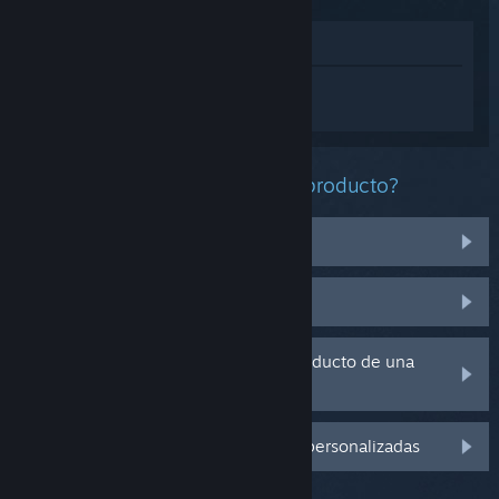
Ver en la tienda
Inicia sesión
para obtener ayuda
personalizada con Angels Fall First.
¿Qué problema tienes con este producto?
No funciona en mi sistema operativo
No se encuentra en mi biblioteca
Tengo problemas con la clave de producto de una
copia física
Inicia sesión para ver más opciones personalizadas