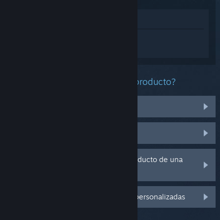
Ver en la tienda
Inicia sesión
para obtener ayuda
personalizada con Vectored Armada.
¿Qué problema tienes con este producto?
No funciona en mi sistema operativo
No se encuentra en mi biblioteca
Tengo problemas con la clave de producto de una
copia física
Inicia sesión para ver más opciones personalizadas