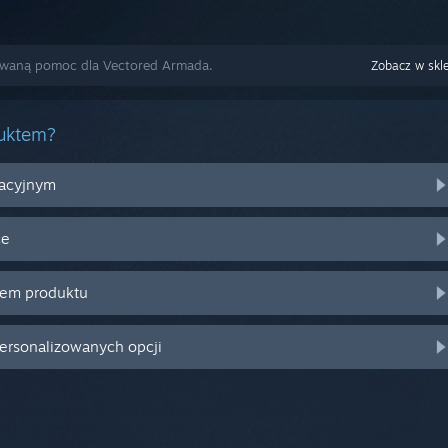
zowaną pomoc dla Vectored Armada.
Zobacz w skl
duktem?
racyjnym
ce
zem produktu
personalizowanych opcji