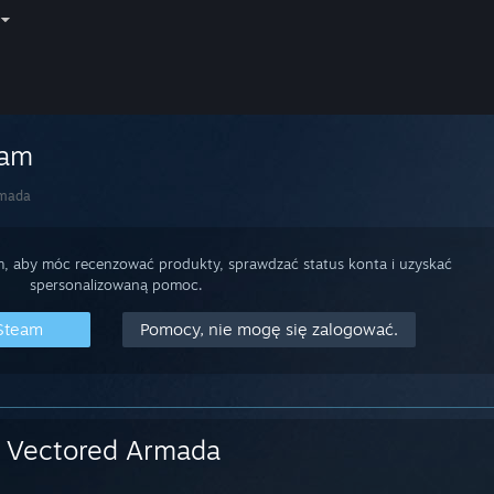
eam
rmada
m, aby móc recenzować produkty, sprawdzać status konta i uzyskać
spersonalizowaną pomoc.
 Steam
Pomocy, nie mogę się zalogować.
Vectored Armada