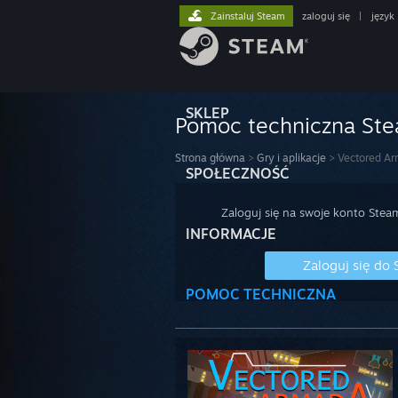
Zainstaluj Steam
zaloguj się
|
język
SKLEP
Pomoc techniczna St
Strona główna
>
Gry i aplikacje
>
Vectored A
SPOŁECZNOŚĆ
Zaloguj się na swoje konto Stea
INFORMACJE
Zaloguj się do
POMOC TECHNICZNA