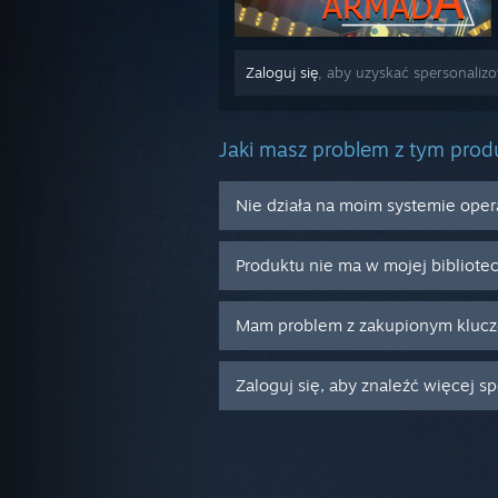
Zaloguj się
, aby uzyskać spersonali
Jaki masz problem z tym pro
Nie działa na moim systemie ope
Produktu nie ma w mojej bibliote
Mam problem z zakupionym kluc
Zaloguj się, aby znaleźć więcej s