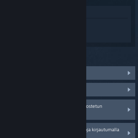
Katso pelin kauppasivua
Kirjaudu sisään
saadaksesi
henkilökohtaista apua tuotteelle
Vectored Armada.
Mitä ongelma koskee?
Peli ei toimi käyttöjärjestelmässäni
Peli ei löydy kirjastostani
Minulla on ongelmia jälleenmyyjältä ostetun
tuotetunnuksen kanssa
Saat henkilökohtaisempia vaihtoehtoja kirjautumalla
sisään.