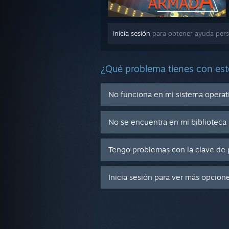
Inicia sesión
para obtener ayuda pers
¿Qué problema tienes con est
No funciona en mi sistema operat
No se encuentra en mi biblioteca
Tengo problemas con la clave de 
Inicia sesión para ver más opcion