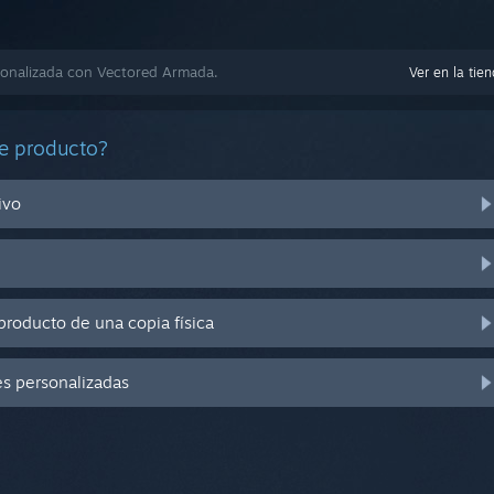
onalizada con Vectored Armada.
Ver en la tie
e producto?
ivo
producto de una copia física
es personalizadas