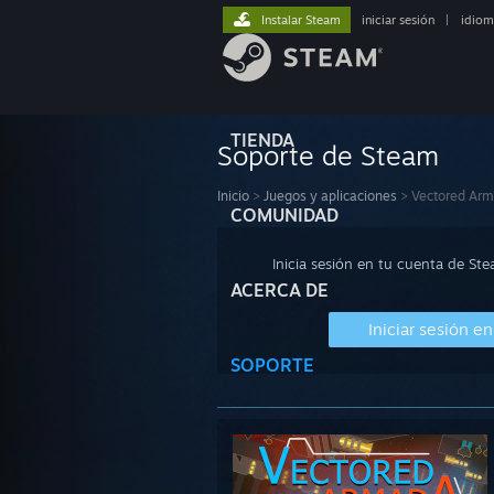
Instalar Steam
iniciar sesión
|
idiom
TIENDA
Soporte de Steam
Inicio
>
Juegos y aplicaciones
>
Vectored Ar
COMUNIDAD
Inicia sesión en tu cuenta de St
ACERCA DE
Iniciar sesión e
SOPORTE