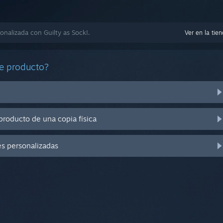
nalizada con Guilty as Sock!.
Ver en la tie
e producto?
producto de una copia física
es personalizadas