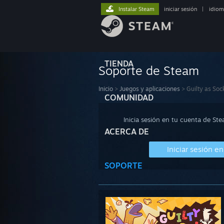
Instalar Steam
iniciar sesión
|
idiom
TIENDA
Soporte de Steam
Inicio
>
Juegos y aplicaciones
>
Guilty as Soc
COMUNIDAD
Inicia sesión en tu cuenta de St
ACERCA DE
Iniciar sesión e
SOPORTE