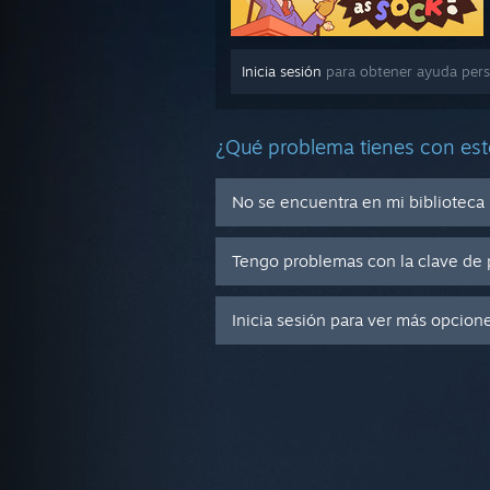
Inicia sesión
para obtener ayuda perso
¿Qué problema tienes con est
No se encuentra en mi biblioteca
Tengo problemas con la clave de 
Inicia sesión para ver más opcion