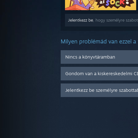
Jelentkezz be
, hogy személyre szabott
Milyen problémád van ezzel a
Nincs a könyvtáramban
Gondom van a kiskereskedelmi 
Jelentkezz be személyre szabotta