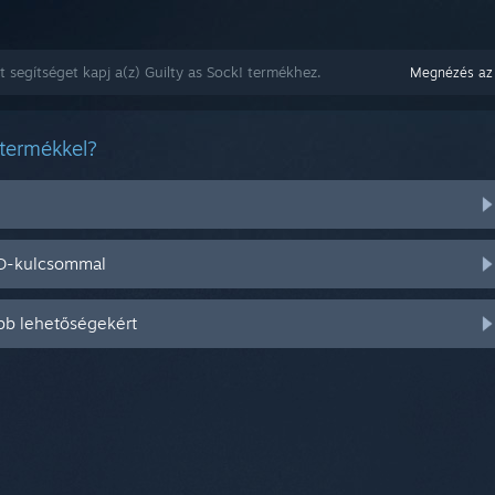
 segítséget kapj a(z) Guilty as Sock! termékhez.
Megnézés az
 termékkel?
CD-kulcsommal
bb lehetőségekért