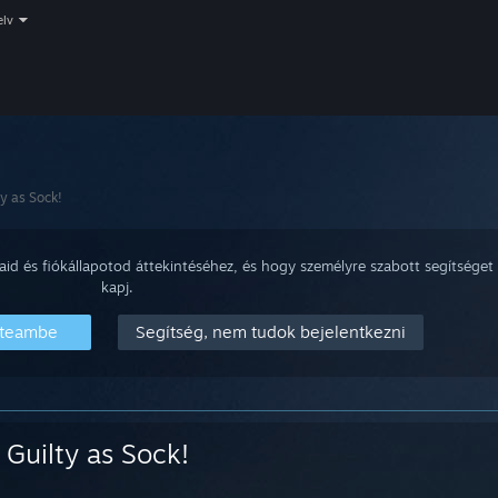
elv
ty as Sock!
aid és fiókállapotod áttekintéséhez, és hogy személyre szabott segítséget
kapj.
Steambe
Segítség, nem tudok bejelentkezni
Guilty as Sock!