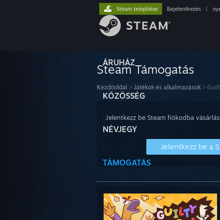
Steam telepítése
Bejelentkezés
|
ny
ÁRUHÁZ
Steam Támogatás
Kezdőoldal
>
Játékok és alkalmazások
>
Guil
KÖZÖSSÉG
Jelentkezz be Steam fiókodba vásárlás
NÉVJEGY
Jelentkezz be a 
TÁMOGATÁS