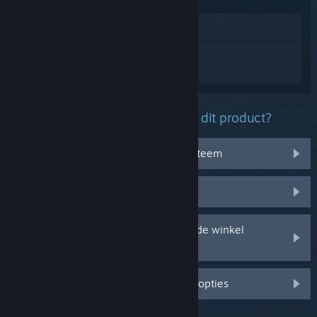
In winkel weergeven
Log in
om persoonlijke hulp te krijgen
voor Guilty as Sock!.
Welk probleem ondervind je met dit product?
Het werkt niet op mijn besturingssysteem
Het zit niet in mijn bibliotheek
Ik ondervind problemen met mijn in de winkel
gekochte cd-sleutel
Log in voor meer gepersonaliseerde opties