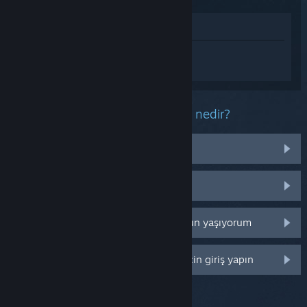
Mağazada İncele
Guilty as Sock! hakkında kişiselleştirilmiş
destek almak için
Giriş yapın
.
Bu ürün ile ilgili yaşadığınız sorun nedir?
İşletim sistemim üzerinde çalışmıyor
Kütüphanemde değil
Perakende CD anahtarım ile ilgili sorun yaşıyorum
Daha fazla kişiselleştirme seçeneği için giriş yapın