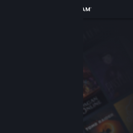
Iniciar sesión
Tienda
Comunidad
Acerca de
Soporte
Cambiar idioma
Descargar Steam Mobile
Ver versión clásica