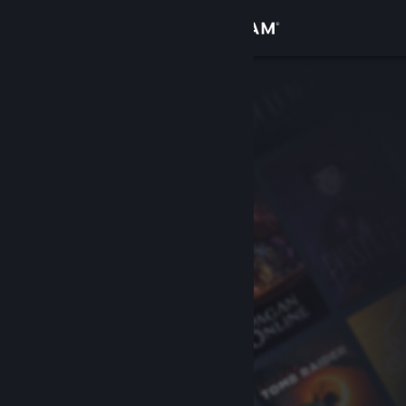
Giriş yap
Mağaza
Topluluk
Hakkında
Destek
Dili değiştir
Steam mobil uygulamasını yükle
Masaüstü internet sitesini görüntüle