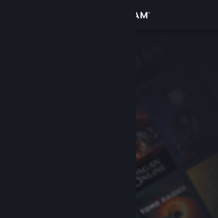
Logga in
Butik
Gemenskap
Om
Support
Byt språk
Skaffa Steams mobilapp
Se skrivbordswebbplats