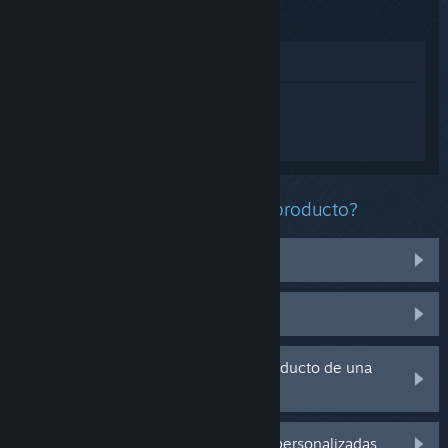
aparte
Ver en la tienda
Inicia sesión
para obtener ayuda
personalizada con Ratchet & Clank: Una
dimensión aparte.
¿Qué problema tienes con este producto?
No funciona en mi sistema operativo
No se encuentra en mi biblioteca
Tengo problemas con la clave de producto de una
copia física
Inicia sesión para ver más opciones personalizadas