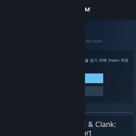
로그인
상점
Steam 고객지원
홈
>
게임 및 애플리케이션
>
Ratchet &amp; Clank: Rift Apart
커뮤니티
정보
구매 확인, 계정 상태 및 개인 설정화된 도움을 얻기 위해 Steam 계정
에 로그인하세요.
지원
Steam에 로그인
로그인 관련 문제
언어 변경
Steam 모바일 앱 다운로드
PC 웹사이트 보기
Ratchet & Clank:
Rift Apart