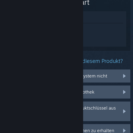
Rift Apart
Im Shop anzeigen
Melden Sie sich an
, um personalisierte
Hilfe für Ratchet & Clank: Rift Apart zu
erhalten.
Welche Probleme haben Sie mit diesem Produkt?
Es funktioniert auf meinem Betriebssystem nicht
Es befindet sich nicht in meiner Bibliothek
Ich habe Probleme mit meinem Produktschlüssel aus
dem Einzelhandel
Anmelden, um personalisierte Optionen zu erhalten