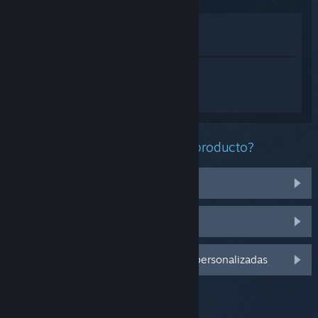
Ver en la tienda
Ver en mi biblioteca
Inicia sesión
para obtener ayuda
personalizada con Persona5: The
Phantom X.
¿Qué problema tienes con este producto?
No funciona en mi sistema operativo
No se encuentra en mi biblioteca
Inicia sesión para ver más opciones personalizadas