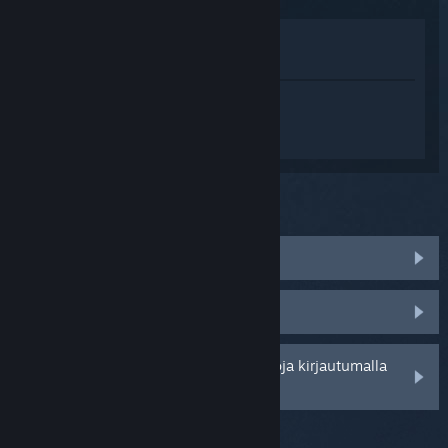
Katso pelin kauppasivua
Näytä kirjastossani
Kirjaudu sisään
saadaksesi
henkilökohtaista apua tuotteelle
Persona5: The Phantom X.
Mitä ongelma koskee?
Peli ei toimi käyttöjärjestelmässäni
Peli ei löydy kirjastostani
Saat henkilökohtaisempia vaihtoehtoja kirjautumalla
sisään.