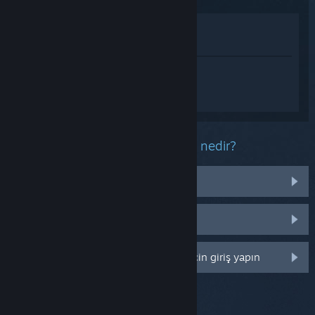
Mağazada İncele
Kütüphanemde görüntüle
Persona5: The Phantom X hakkında
kişiselleştirilmiş destek almak için
Giriş
yapın
.
Bu ürün ile ilgili yaşadığınız sorun nedir?
İşletim sistemim üzerinde çalışmıyor
Kütüphanemde değil
Daha fazla kişiselleştirme seçeneği için giriş yapın