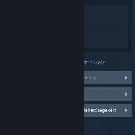
Megnézés az Áruházban
Megnézés a Könyvtáramban
Jelentkezz be
, hogy személyre szabott
segítséget kapj a(z) Persona5: The
Phantom X termékhez.
Milyen problémád van ezzel a termékkel?
Nem működik az operációs rendszeremen
Nincs a könyvtáramban
Jelentkezz be személyre szabottabb lehetőségekért