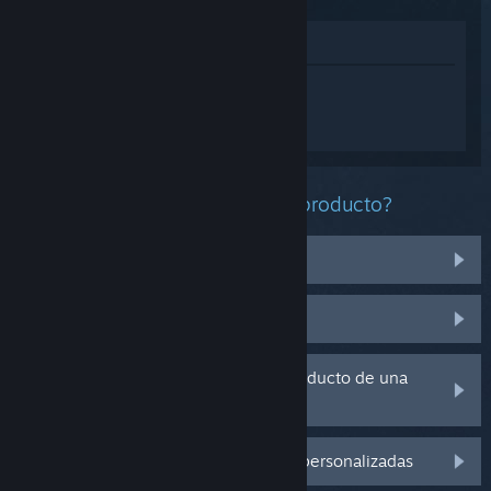
Ver en la tienda
Inicia sesión
para obtener ayuda
personalizada con MECCHA
CHAMELEON.
¿Qué problema tienes con este producto?
No funciona en mi sistema operativo
No se encuentra en mi biblioteca
Tengo problemas con la clave de producto de una
copia física
Inicia sesión para ver más opciones personalizadas