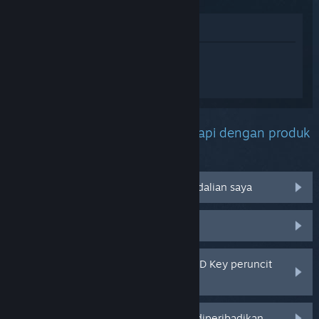
Lihat di Gedung
Daftar masuk
untuk mendapatkan
bantuan yang diperibadikan bagi
MECCHA CHAMELEON.
Apakah masalah yang anda hadapi dengan produk
ini?
Tidak berfungsi pada sistem pengendalian saya
Tiada dalam pustaka saya
Saya menghadapi masalah dengan CD Key peruncit
saya
Log masuk untuk pilihan yang lebih diperibadikan