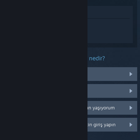
Mağazada İncele
MECCHA CHAMELEON hakkında
kişiselleştirilmiş destek almak için
Giriş
yapın
.
Bu ürün ile ilgili yaşadığınız sorun nedir?
İşletim sistemim üzerinde çalışmıyor
Kütüphanemde değil
Perakende CD anahtarım ile ilgili sorun yaşıyorum
Daha fazla kişiselleştirme seçeneği için giriş yapın