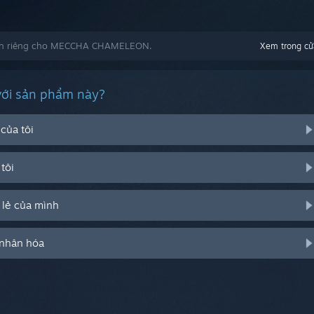
nh riêng cho MECCHA CHAMELEON.
Xem trong cử
với sản phẩm này?
của tôi
tôi
 lẻ của mình
 nhân hóa