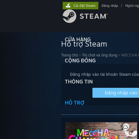
Cài đặt Steam
đăng nhập
|
Ngôn n
CỬA HÀNG
Hỗ trợ Steam
Trang chủ
>
Trò chơi và ứng dụng
>
MECCHA 
CỘNG ĐỒNG
Đăng nhập vào tài khoản Steam của 
THÔNG TIN
Đăng nhập vào
HỖ TRỢ