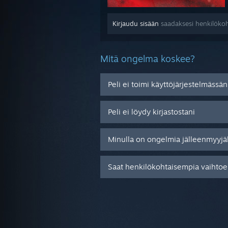
Kirjaudu sisään
saadaksesi henkilökoh
Mitä ongelma koskee?
Peli ei toimi käyttöjärjestelmässän
Peli ei löydy kirjastostani
Minulla on ongelmia jälleenmyyjä
Saat henkilökohtaisempia vaihtoeh