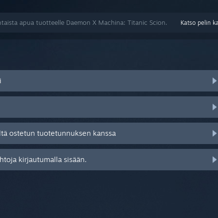
taista apua tuotteelle Daemon X Machina: Titanic Scion.
Katso pelin k
i
ltä ostetun tuotetunnuksen kanssa
toja kirjautumalla sisään.