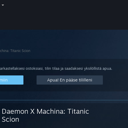
i
ina: Titanic Scion
arkastellaksesi ostoksiasi, tilin tilaa ja saadaksesi yksilöllistä apua.
miin
Apua! En pääse tililleni
Daemon X Machina: Titanic
Scion