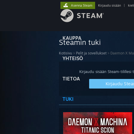
Asenna Steam
Kirjaudu sisään
|
kiel
KAUPPA
Steamin tuki
Kotisivu
>
Pelit ja sovellukset
>
Daemon X Mach
YHTEISÖ
Kirjaudu sisään Steam-tilillesi t
TIETOA
Kirjaudu Stea
TUKI