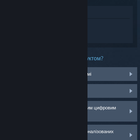
Переглянути у крамниці
Увійдіть
, щоб отримати персональну
допомогу для Daemon X Machina:
Titanic Scion.
Яка проблема у вас із цим продуктом?
Не працює на моїй операційній системі
Немає в моїй бібліотеці
У мене виникли проблеми з роздрібним цифровим
ключем
Увійдіть, щоб отримати більше персоналізованих
варіантів