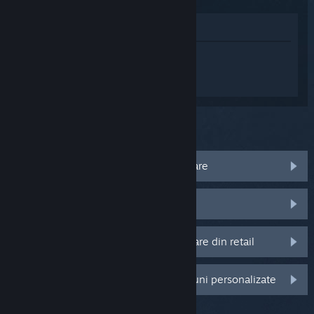
Afișează în Magazin
Conectează-te
pentru a primi ajutor
personalizat pentru Daemon X Machina:
Titanic Scion.
Ce problemă ai cu acest produs?
Nu rulează pe sistemul meu de operare
Nu este în biblioteca mea
Am probleme cu codul meu de activare din retail
Autentifică-te pentru mai multe opțiuni personalizate