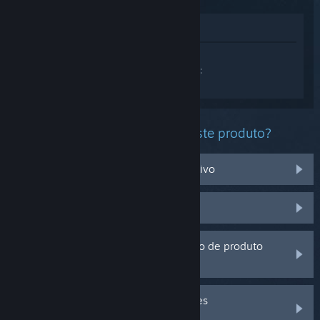
Ver na loja
Inicia sessão
para obteres ajuda
personalizada com o Daemon X Machina:
Titanic Scion.
Que problema estás a ter com este produto?
Não funciona no meu sistema operativo
Não está na minha biblioteca
Estou a ter problemas com um código de produto
que adquiri fora do Steam
Inicia a sessão para veres mais opções
personalizadas