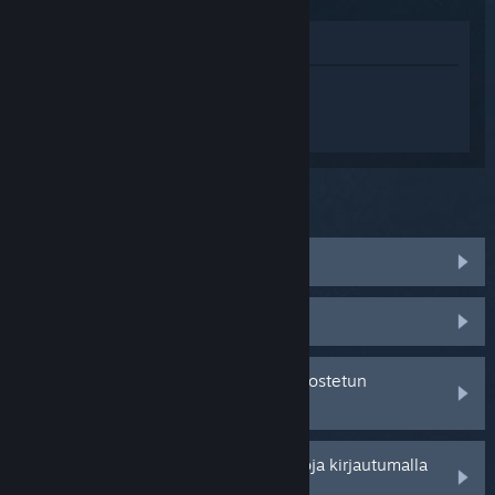
Katso pelin kauppasivua
Kirjaudu sisään
saadaksesi
henkilökohtaista apua tuotteelle Ice
Cream Pachinly.
Mitä ongelma koskee?
Peli ei toimi käyttöjärjestelmässäni
Peli ei löydy kirjastostani
Minulla on ongelmia jälleenmyyjältä ostetun
tuotetunnuksen kanssa
Saat henkilökohtaisempia vaihtoehtoja kirjautumalla
sisään.