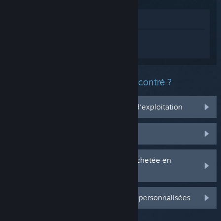
Voir dans le magasin
Connectez-vous
pour obtenir de l'aide
sur Ice Cream Pachinly.
Quel est le type de problème rencontré ?
Ça ne marche pas sur mon système d'exploitation
Il n'est pas dans ma bibliothèque
J'ai des problèmes avec ma clé CD achetée en
magasin
Connectez-vous pour plus d'options personnalisées