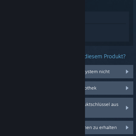
Im Shop anzeigen
Melden Sie sich an
, um personalisierte
Hilfe für Ice Cream Pachinly zu erhalten.
Welche Probleme haben Sie mit diesem Produkt?
Es funktioniert auf meinem Betriebssystem nicht
Es befindet sich nicht in meiner Bibliothek
Ich habe Probleme mit meinem Produktschlüssel aus
dem Einzelhandel
Anmelden, um personalisierte Optionen zu erhalten