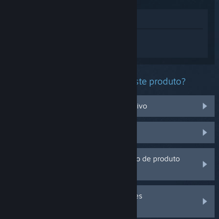
Ver na loja
Inicia sessão
para obteres ajuda
personalizada com o Ice Cream Pachinly.
Que problema estás a ter com este produto?
Não funciona no meu sistema operativo
Não está na minha biblioteca
Estou a ter problemas com um código de produto
que adquiri fora do Steam
Inicia a sessão para veres mais opções
personalizadas