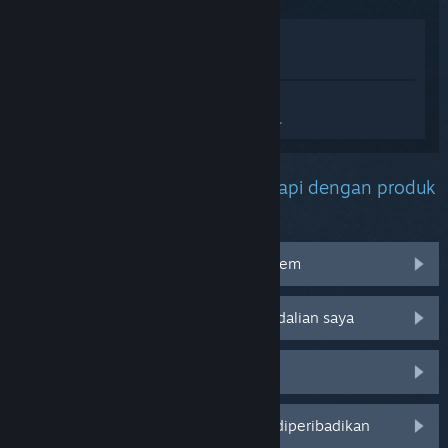
Lihat di Gedung
Lihat dalam Pustaka saya
Daftar masuk
untuk mendapatkan
bantuan yang diperibadikan bagi DUCKS.
Apakah masalah yang anda hadapi dengan produk
ini?
Saya menghadapi masalah dengan item
Tidak berfungsi pada sistem pengendalian saya
Tiada dalam pustaka saya
Log masuk untuk pilihan yang lebih diperibadikan