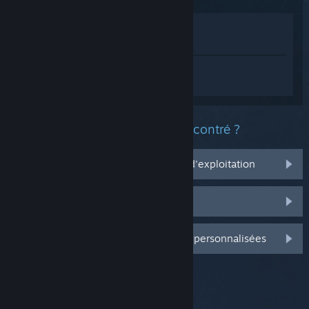
Voir dans le magasin
Voir dans ma bibliothèque
Connectez-vous
pour obtenir de l'aide
sur Wuthering Waves.
Quel est le type de problème rencontré ?
Ça ne marche pas sur mon système d'exploitation
Il n'est pas dans ma bibliothèque
Connectez-vous pour plus d'options personnalisées