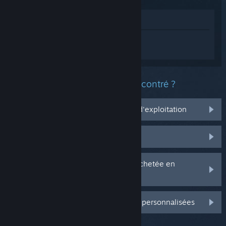
Voir dans le magasin
Connectez-vous
pour obtenir de l'aide
sur FINAL FANTASY XIV Online.
Quel est le type de problème rencontré ?
Ça ne marche pas sur mon système d'exploitation
Il n'est pas dans ma bibliothèque
J'ai des problèmes avec ma clé CD achetée en
magasin
Connectez-vous pour plus d'options personnalisées