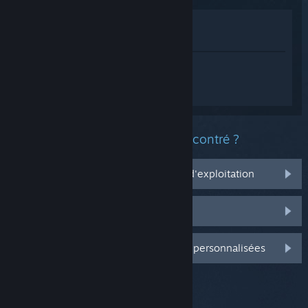
Voir dans le magasin
Voir dans ma bibliothèque
Connectez-vous
pour obtenir de l'aide
sur DEAD OR ALIVE Xtreme Venus
Vacation.
Quel est le type de problème rencontré ?
Ça ne marche pas sur mon système d'exploitation
Il n'est pas dans ma bibliothèque
Connectez-vous pour plus d'options personnalisées