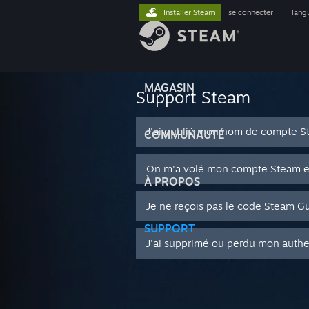
Installer Steam
se connecter
|
lang
MAGASIN
Support Steam
J'ai oublié mon nom de compte S
COMMUNAUTÉ
On m'a volé mon compte Steam et 
À PROPOS
Je ne reçois pas le code Steam G
SUPPORT
J'ai supprimé ou perdu mon authe