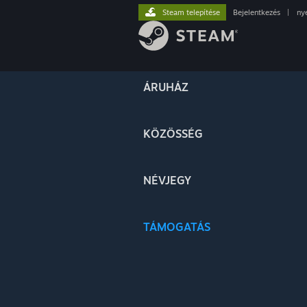
Steam telepítése
Bejelentkezés
|
ny
ÁRUHÁZ
KÖZÖSSÉG
NÉVJEGY
TÁMOGATÁS